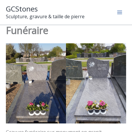
Aller
GCStones
au
Sculpture, gravure & taille de pierre
contenu
Funéraire
Gravure funéraire sur monument en granit –